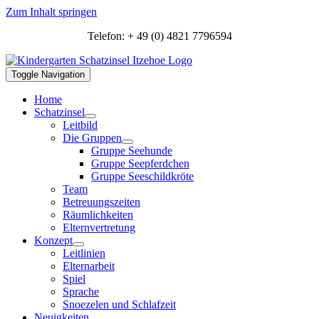
Zum Inhalt springen
Telefon: + 49 (0) 4821 7796594
Toggle Navigation
Home
Schatzinsel
Leitbild
Die Gruppen
Gruppe Seehunde
Gruppe Seepferdchen
Gruppe Seeschildkröte
Team
Betreuungszeiten
Räumlichkeiten
Elternvertretung
Konzept
Leitlinien
Elternarbeit
Spiel
Sprache
Snoezelen und Schlafzeit
Neuigkeiten