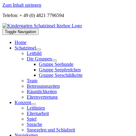
Zum Inhalt springen
Telefon: + 49 (0) 4821 7796594
Toggle Navigation
Home
Schatzinsel
Leitbild
Die Gruppen
Gruppe Seehunde
Gruppe Seepferdchen
Gruppe Seeschildkröte
Team
Betreuungszeiten
Räumlichkeiten
Elternvertretung
Konzept
Leitlinien
Elternarbeit
Spiel
Sprache
Snoezelen und Schlafzeit
Neuigkeiten