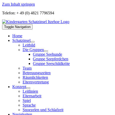
Zum Inhalt springen
Telefon: + 49 (0) 4821 7796594
Toggle Navigation
Home
Schatzinsel
Leitbild
Die Gruppen
Gruppe Seehunde
Gruppe Seepferdchen
Gruppe Seeschildkröte
Team
Betreuungszeiten
Räumlichkeiten
Elternvertretung
Konzept
Leitlinien
Elternarbeit
Spiel
Sprache
Snoezelen und Schlafzeit
Neuigkeiten