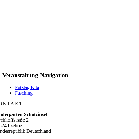
Veranstaltung-Navigation
Putztag Kita
Fasching
ONTAKT
ndergarten Schatzinsel
rchhoffstraße 2
524 Itzehoe
ndesrepublik Deutschland