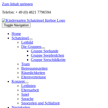
Zum Inhalt springen
Telefon: + 49 (0) 4821 7796594
Toggle Navigation
Home
Schatzinsel
Leitbild
Die Gruppen
Gruppe Seehunde
Gruppe Seepferdchen
Gruppe Seeschildkröte
Team
Betreuungszeiten
Räumlichkeiten
Elternvertretung
Konzept
Leitlinien
Elternarbeit
Spiel
Sprache
Snoezelen und Schlafzeit
Neuigkeiten