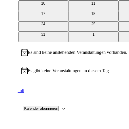
0
0
10
11
Veranstaltungen
Veranstaltungen
0
0
17
18
Veranstaltungen
Veranstaltungen
0
0
24
25
Veranstaltungen
Veranstaltungen
0
0
31
1
Veranstaltungen
Veranstaltungen
Es sind keine anstehenden Veranstaltungen vorhanden.
Hinweis
Es gibt keine Veranstaltungen an diesem Tag.
Hinweis
Juli
Kalender abonnieren