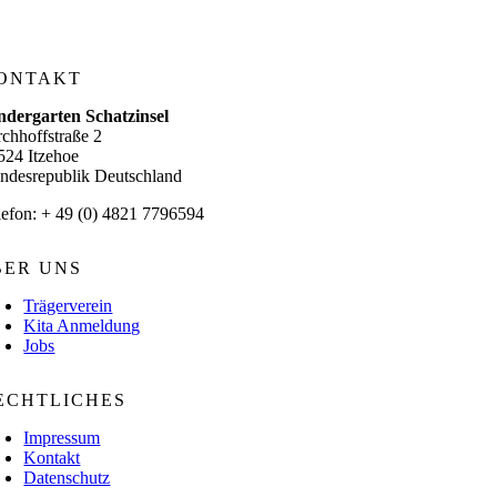
ONTAKT
ndergarten Schatzinsel
rchhoffstraße 2
524 Itzehoe
ndesrepublik Deutschland
lefon: + 49 (0) 4821 7796594
BER UNS
Trägerverein
Kita Anmeldung
Jobs
ECHTLICHES
Impressum
Kontakt
Datenschutz