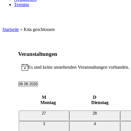
Termine
Startseite
»
Kita geschlossen
Veranstaltungen
Es sind keine anstehenden Veranstaltungen vorhanden.
Hinweis
08.08.2026
Datum
wählen.
Kalender
M
D
Montag
Dienstag
von
Veranstaltungen
0
0
27
28
Veranstaltungen
Veranstaltungen
0
0
3
4
Veranstaltungen
Veranstaltungen