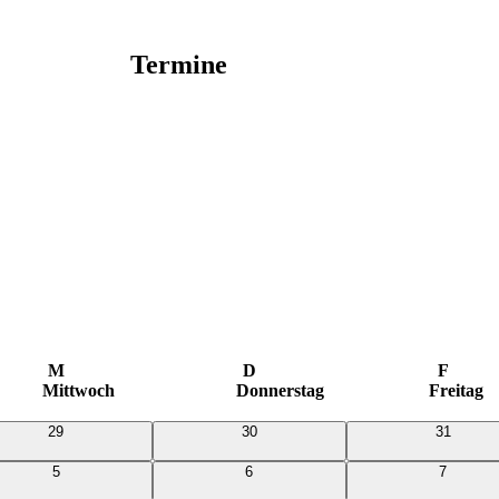
Termine
M
D
F
Mittwoch
Donnerstag
Freitag
0
0
0
29
30
31
Veranstaltungen
Veranstaltungen
Veranstal
0
0
0
5
6
7
Veranstaltungen
Veranstaltungen
Veransta