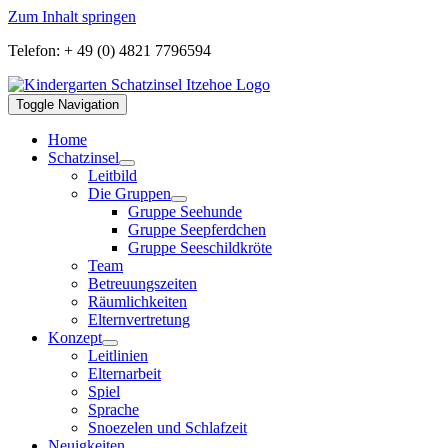
Zum Inhalt springen
Telefon: + 49 (0) 4821 7796594
Toggle Navigation
Home
Schatzinsel
Leitbild
Die Gruppen
Gruppe Seehunde
Gruppe Seepferdchen
Gruppe Seeschildkröte
Team
Betreuungszeiten
Räumlichkeiten
Elternvertretung
Konzept
Leitlinien
Elternarbeit
Spiel
Sprache
Snoezelen und Schlafzeit
Neuigkeiten