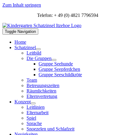
Zum Inhalt springen
Telefon: + 49 (0) 4821 7796594
Toggle Navigation
Home
Schatzinsel
Leitbild
Die Gruppen
Gruppe Seehunde
Gruppe Seepferdchen
Gruppe Seeschildkröte
Team
Betreuungszeiten
Räumlichkeiten
Elternvertretung
Konzept
Leitlinien
Elternarbeit
Spiel
Sprache
Snoezelen und Schlafzeit
Neuigkeiten