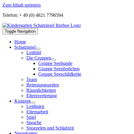
Zum Inhalt springen
Telefon: + 49 (0) 4821 7796594
Toggle Navigation
Home
Schatzinsel
Leitbild
Die Gruppen
Gruppe Seehunde
Gruppe Seepferdchen
Gruppe Seeschildkröte
Team
Betreuungszeiten
Räumlichkeiten
Elternvertretung
Konzept
Leitlinien
Elternarbeit
Spiel
Sprache
Snoezelen und Schlafzeit
Neuigkeiten