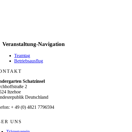
Veranstaltung-Navigation
Teamtag
Betriebsausflug
ONTAKT
ndergarten Schatzinsel
rchhoffstraße 2
524 Itzehoe
ndesrepublik Deutschland
lefon: + 49 (0) 4821 7796594
BER UNS
Trägerverein