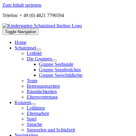
Zum Inhalt springen
Telefon: + 49 (0) 4821 7796594
Toggle Navigation
Home
Schatzinsel
Leitbild
Die Gruppen
Gruppe Seehunde
Gruppe Seepferdchen
Gruppe Seeschildkröte
Team
Betreuungszeiten
Räumlichkeiten
Elternvertretung
Konzept
Leitlinien
Elternarbeit
Spiel
Sprache
Snoezelen und Schlafzeit
Neuigkeiten