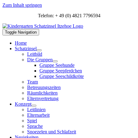
Zum Inhalt springen
Telefon: + 49 (0) 4821 7796594
Toggle Navigation
Home
Schatzinsel
Leitbild
Die Gruppen
Gruppe Seehunde
Gruppe Seepferdchen
Gruppe Seeschildkröte
Team
Betreuungszeiten
Räumlichkeiten
Elternvertretung
Konzept
Leitlinien
Elternarbeit
Spiel
Sprache
Snoezelen und Schlafzeit
Neuigkeiten