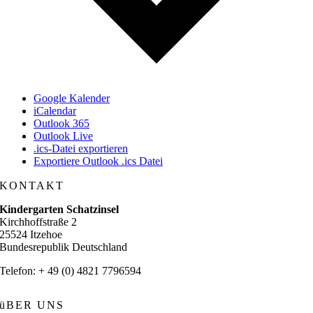
Google Kalender
iCalendar
Outlook 365
Outlook Live
.ics-Datei exportieren
Exportiere Outlook .ics Datei
KONTAKT
Kindergarten Schatzinsel
Kirchhoffstraße 2
25524 Itzehoe
Bundesrepublik Deutschland
Telefon: + 49 (0) 4821 7796594
üBER UNS