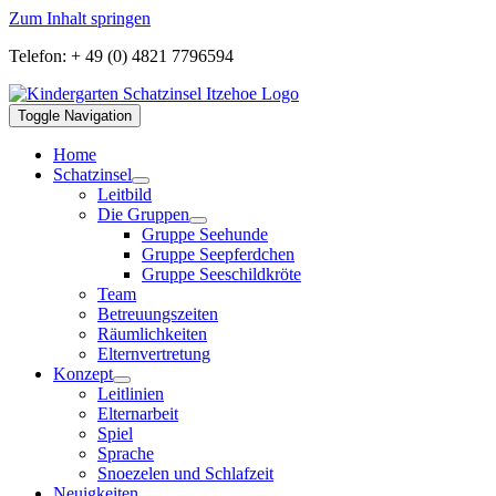
Zum Inhalt springen
Telefon: + 49 (0) 4821 7796594
Toggle Navigation
Home
Schatzinsel
Leitbild
Die Gruppen
Gruppe Seehunde
Gruppe Seepferdchen
Gruppe Seeschildkröte
Team
Betreuungszeiten
Räumlichkeiten
Elternvertretung
Konzept
Leitlinien
Elternarbeit
Spiel
Sprache
Snoezelen und Schlafzeit
Neuigkeiten